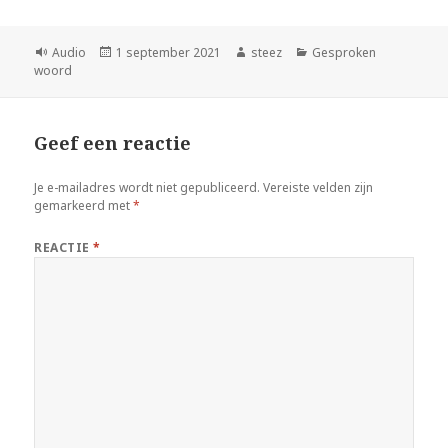
Format
Geplaatst
Auteur
Categorieën
Audio
1 september 2021
steez
Gesproken
op
woord
Geef een reactie
Je e-mailadres wordt niet gepubliceerd.
Vereiste velden zijn
gemarkeerd met
*
REACTIE
*