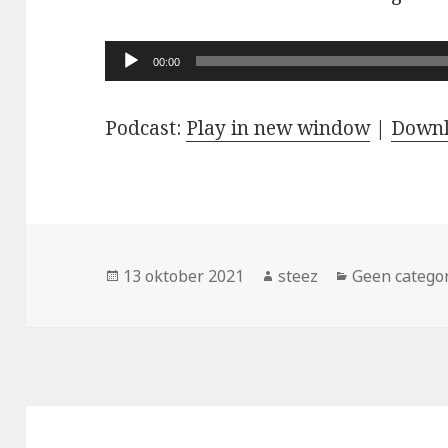
Audiospeler
00:00
Podcast:
Play in new window
|
Down
Geplaatst
Auteur
Categorieën
13 oktober 2021
steez
Geen catego
op