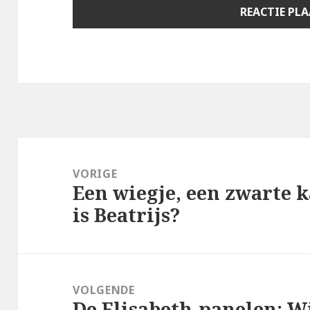
Bericht
navigatie
VORIGE
Een wiegje, een zwarte k
Vorig
is Beatrijs?
bericht:
VOLGENDE
De Elisabeth-panelen: Wi
Volgend